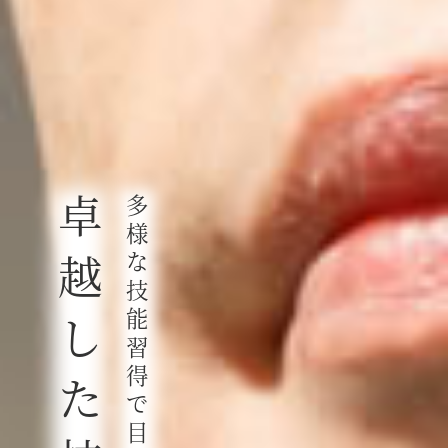
卓
多
様
な
越
技
能
し
習
得
た
で
目