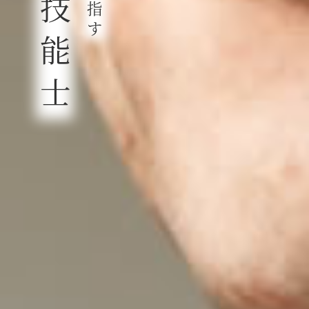
技
指
す
能
士